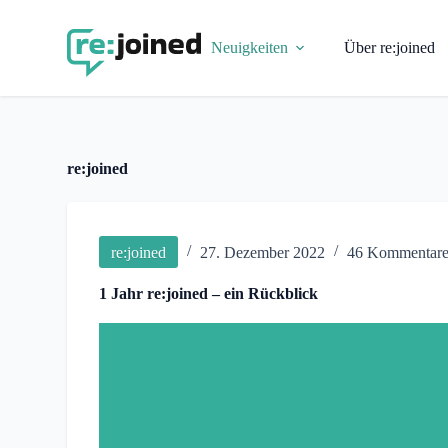
Z
u
Neuigkeiten
Über re:joined
m
I
n
h
a
l
t
re:joined
s
p
r
i
n
re:joined
27. Dezember 2022
46 Kommentar
g
e
1 Jahr re:joined – ein Rückblick
n